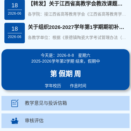
教育厅相关工作要求，经研究，我校现就正式推荐
【转发】关于江西省高教学会教改课题申报的通知
18
2026年江西省教学成果奖高等教育（本科）项目进行
2026-06
公示。2026年...
各学院：接江西省高等教育学会《江西省高等教育学会
关于开展2026年度学会课题申报工作的通知》（赣教
高会〔2026〕10号），请各学院组织符合条件的教师
关于组织2026-2027学年第1学期期初补考（含返校补考）报名的通知
18
进行申报。该类课题按省级课题算。详见附件。联系
2026-06
人：胡老师 ...
各教学单位：根据《景德镇陶瓷大学考试管理办法（修
订）》的要求，现就做好2026-2027学年第1学期期初
补考（含返校补考）报名工作通知如下： 一、报名对
象1.期初补考报名对象：2023-2025级双学期理论课程
今天是：2026-8-8 星期六
考核不及...
2025-2026学年第2学期 结束，假期中
第
假期
周
学年校历
作息时间
教学意见与投诉信箱
审核评估