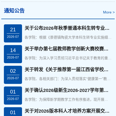
通知公告
More >
关于公布2026年秋季普通本科生转专业名单的通知
21
2026-07
各学院：根据《景德镇陶瓷大学本科生转专业实施细
则》相关规定，经学生本人申请、各学院资格审核与选
拔，公示无异议，并报学校批准，现将2026年秋季转
关于举办第七届教师教学创新大赛校赛的通知
14
入新专业学习的79名普通本科生名单予以公布（详见附
2026-07
件）。请...
各学院：为深入学习贯彻习近平总书记关于教育的重要
论述，落实立德树人根本任务，加快推进教育数字化，
有力推动教学创新，打造教学改革风向标。学校决定举
关于转发《关于推荐第一届江西省学校健康教育教学指导委员会委员的通知》的通知
02
办第七届高校教师教学创新大赛，现将有关事项通知如
2026-07
下。...
各学院、各相关部门：为深入贯彻落实“健康第一”教育
理念，全面推进我校健康教育教学工作高质量发展，充
分发挥专家智库在学校健康教育教学改革、课程建设、
关于确认2026级新生2026-2027学年第一学期课程的通知
01
师资培育、科研创新等方面的指导作用，现将《关于推
2026-07
荐...
各学院：为保障新学期教学工作有序推进，现开展
2026级新生第一学期执行计划确认工作，具体事项通
知如下：1.请各专业负责人对照各专业人才培养方案，
关于对2026版本科人才培养方案开展交叉互审的通知
01
逐一将 2026级新生2026-2027学年第一学期课程名