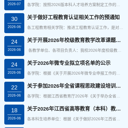
2026-07
称、课程性质、...
各学院：按照2026版本科人才培养方案制定工作的进
展安排，各学院已经完成了调研，论证、审议等工作，
形成了各专业人才培养方案的第一稿。在此基础上，学
关于做好工程教育认证相关工作的预通知
30
校将开展人才培养方案的第二次审查工作，具体安排如
2026-06
下：一...
各工程教育相关学院：推进工程教育认证工作，是对接
国家战略需求、支撑教育强国建设、保障工程领域人才
供给、赋能区域产业转型升级的关键抓手，也是夯实工
关于开展2026年校级教育教学改革课题立项暨推荐省级教改课题第二轮评审工作的通知
24
科专业建设内涵、提升人才培养质量、强化毕业生就业
2026-06
竞争...
各教学单位、各项目负责人：我校2026年度校级教学
改革课题立项申报与第一轮评审工作已完成。经专家评
审，共有100个项目进入第二轮评审环节。为确保评审
关于2026年微专业拟立项名单的公示
24
公平、公正、规范，严格落实匿名评审与学术诚信要
2026-06
求，现将...
各学院：根据《关于开展2026年微专业申报工作的通
知》，学校组织开展了本年度申报工作。经学院申报、
专家审核，现决定对2026年微专业教育项目立项名单
关于参加2026年全省课程思政建设培训的通知
22
予以公示（见附件）。公示期：2026年6月23日—6月
2026-06
29日。公示...
各学院：根据江西省教育厅2026年《关于举办全省普
通本科高校课程思政建设培训班的通知》要求，为提升
学校教师课程思政建设的意识和能力，发挥课程思政育
关于2026年江西省高等教育（本科）教学成果奖拟正式推荐项目的公示
18
人功能，不断推进学校本科课程思政高质量建设，按规
2026-06
定，学...
各本科生培养单位：根据《关于做好2026年江西省教
学成果奖拟获奖项目征求意见工作的通知》以及江西省