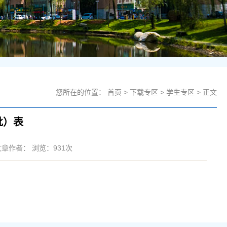
您所在的位置：
首页
>
下载专区
>
学生专区
> 正文
批）表
 文章作者： 浏览：
931
次