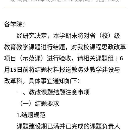
各学院：
经研究决定，
本学期末将对省（校）级
教育教学
课题进行结题
，
对
我校课程思政改革
项目
（
示范课
）
进行验收
，
请相关课题组于
6
月
15
日
前将结题材料报送教务处教学建设与
改革科。具体事宜通知如下：
一、
教改课题结题注意事项
（
一
）
结题要求
1.
结题规范
课题建设期已满并已完成的课题负责人