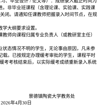
实习、毕业设计
/
论文等）：成绩录入截止时间为
进。非毕业班课程（含理论课、实验课、实践课
关闭。
请通知任课
教师
把握录入时间节点，在规
教学大纲
要求
设置。
课
教师
向
课程归属
专业负责人（或
教研室主任
）
业状态情况不明的学生，无论事由原因，凡未参
记载。已按规定办理缓考审批的学生，课程平时
待缓考考核结束后，以实际缓考成绩重新录入系统
景德镇陶瓷大学
教务处
0
2
6
年
4
月
30
日