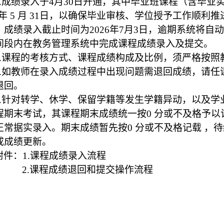
.
成绩录入于
4
月
30
日开通，
其中
毕业班课程（含毕业
年
5
月
31
日，
以
确保毕业审核、学位授予工作顺利推
：成绩录入截止时间为
2026
年
7
月
3
日，逾期系统将自动
间段内在教务管理系统中完成课程成绩录入
及
提交。
.
课程的考核方式
、
课程成绩构成及比例
，
须
严格按照
.
如
教师
在录入成绩过程中出现问题需退回成绩，请任
退回。
.
针对转学、休学、保留学籍等发生学籍异动，以及学
程期末考试，其课程期末成绩统一按
0
分或不及格予以
正常据实录入。期末成绩暂先按
0
分或不及格记载 ，
成成绩更新。
附
件
：
1.
课程成绩录入流程
2.
课程
成绩
退
回和
提交
操作流程
2